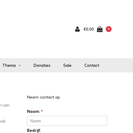
€0,00
0
Thema
Donaties
Sale
Contact
Neem contact op
jn van
Naam:
*
ail
Bedrijf: