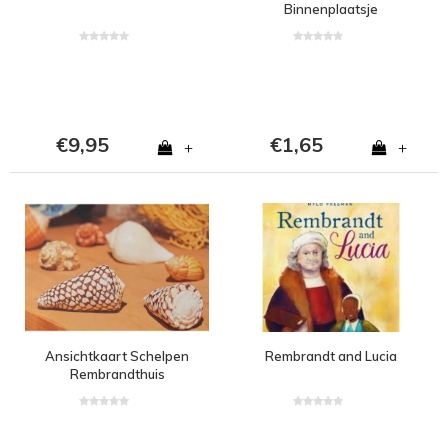
Binnenplaatsje
Rembrandthuis
€9,95
€1,65
+
+
Ansichtkaart Schelpen
Rembrandt and Lucia
Rembrandthuis