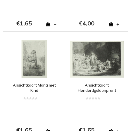
€1,65
€4,00
+
+
Ansichtkaart Maria met
Ansichtkaart
Kind
Honderdguldenprent
€1,65
€1,65
+
+