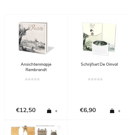
Ansichtenmapje
Schrijfset De Omval
Rembrandt
€12,50
€6,90
+
+