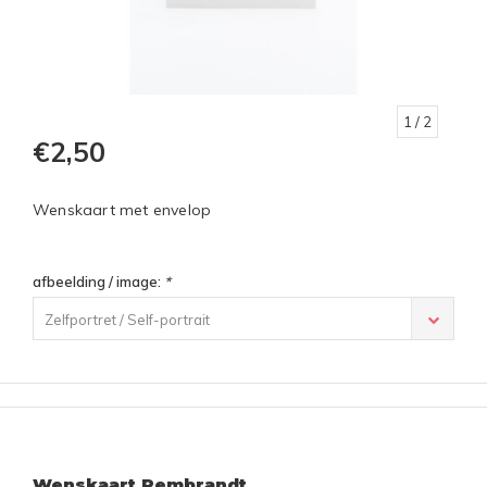
1
/ 2
€2,50
Wenskaart met envelop
afbeelding / image:
*
Zelfportret / Self-portrait
Wenskaart Rembrandt