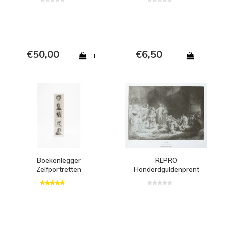
€50,00
€6,50
+
+
Boekenlegger
REPRO
Zelfportretten
Honderdguldenprent