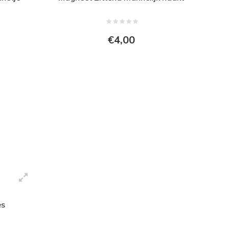
€4,00
es