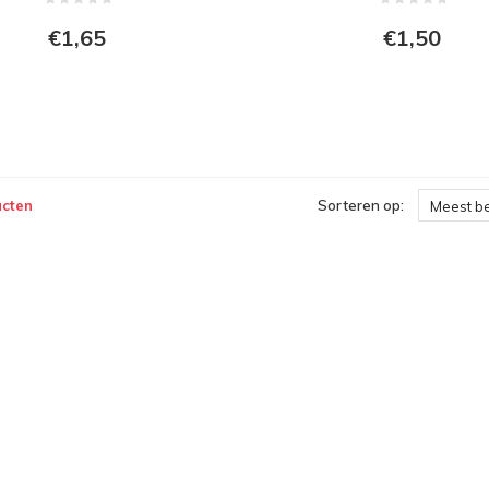
€1,65
€1,50
ucten
Sorteren op:
Meest b