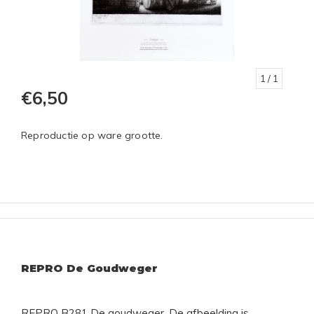
1
/ 1
€6,50
Reproductie op ware grootte.
REPRO De Goudweger
REPRO B281 De goudweger. De afbeelding is