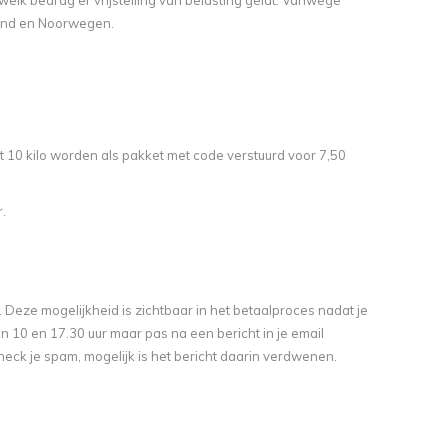
elk bedrag er vrijstelling van belasting geldt. Vanwege
land en Noorwegen.
ot 10 kilo worden als pakket met code verstuurd voor 7,50
.
 Deze mogelijkheid is zichtbaar in het betaalproces nadat je
10 en 17.30 uur maar pas na een bericht in je email
eck je spam, mogelijk is het bericht daarin verdwenen.