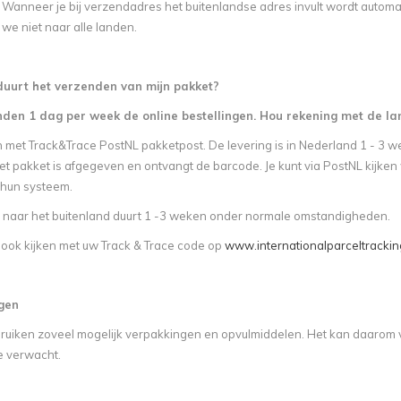
. Wanneer je bij verzendadres het buitenlandse adres invult wordt automa
we niet naar alle landen.
duurt het verzenden van mijn pakket?
den 1 dag per week de online bestellingen. Hou rekening met de la
et Track&Trace PostNL pakketpost. De levering is in Nederland 1 - 3 werk
t pakket is afgegeven en ontvangt de barcode. Je kunt via PostNL kijken 
 hun systeem.
 naar het buitenland duurt 1 -3 weken onder normale omstandigheden.
f ook kijken met uw Track & Trace code op
www.internationalparceltracki
gen
uiken zoveel mogelijk verpakkingen en opvulmiddelen. Het kan daarom v
e verwacht.