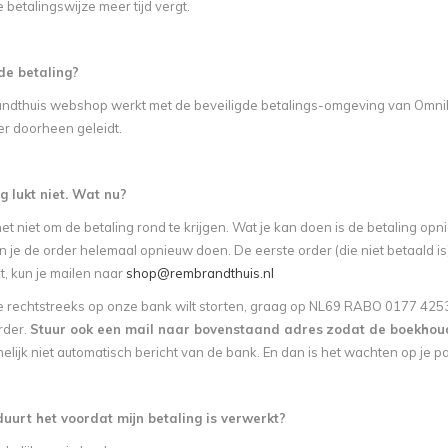
betalingswijze meer tijd vergt.
de betaling?
dthuis webshop werkt met de beveiligde betalings-omgeving van OmniKas
er doorheen geleidt.
g lukt niet. Wat nu?
het niet om de betaling rond te krijgen. Wat je kan doen is de betaling 
kun je de order helemaal opnieuw doen. De eerste order (die niet betaald
kt, kun je mailen naar
shop@rembrandthuis.nl
 rechtstreeks op onze bank wilt storten, graag op NL69 RABO 0177 4253 
rder.
Stuur ook een mail naar bovenstaand adres
zodat de boekhou
elijk niet automatisch bericht van de bank. En dan is het wachten op je pa
uurt het voordat mijn betaling is verwerkt?