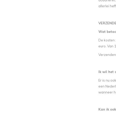
douanerech
allerlei h
VERZENDE
Wat betaa
De kosten z
euro. Van 1
Verzenden 
Ik wil he
Er is nu oo
een Nederl
wanneer he
Kan ik oo