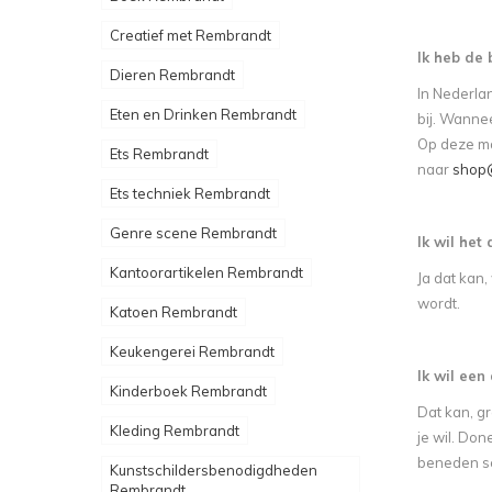
Creatief met Rembrandt
Ik heb de 
Dieren Rembrandt
In Nederlan
Eten en Drinken Rembrandt
bij. Wannee
Op deze ma
Ets Rembrandt
naar
shop@
Ets techniek Rembrandt
Genre scene Rembrandt
Ik wil het
Kantoorartikelen Rembrandt
Ja dat kan
wordt.
Katoen Rembrandt
Keukengerei Rembrandt
Ik wil een
Kinderboek Rembrandt
Dat kan, gr
Kleding Rembrandt
je wil. Don
beneden sc
Kunstschildersbenodigdheden
Rembrandt