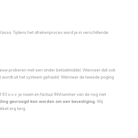
sa. Tijdens het afrekenproces word je in verschillende
opnieuw proberen met een ander betaalmiddel. Wanneer dat ook
 is) wordt uit het systeem gehaald. Wanneer de tweede poging
93 o.v.v. je naam en factuur INVnummer van de nog niet
ding gevraagd kan worden om een bevestiging.
Wij
kket erg lang.