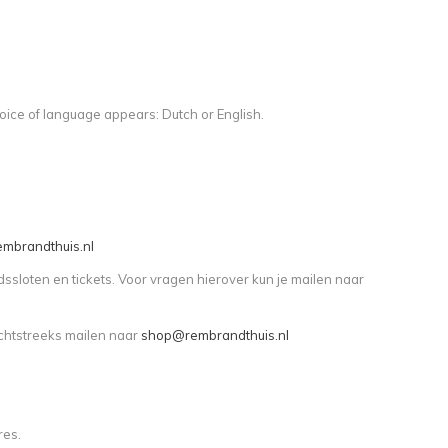
choice of language appears: Dutch or English.
mbrandthuis.nl
jdssloten en tickets. Voor vragen hierover kun je mailen naar
echtstreeks mailen naar
shop@rembrandthuis.nl
res.