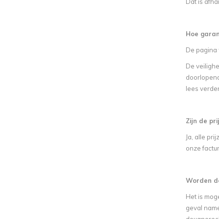
Dat is afha
Hoe garand
De pagina 
De veiligh
doorlopend
lees verde
Zijn de p
Ja, alle p
onze factu
Worden do
Het is moge
geval namel