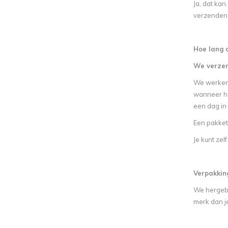
Ja, dat kan
verzenden 
Hoe lang 
We verzen
We werken m
wanneer he
een dag in
Een pakket
Je kunt zel
Verpakkin
We hergebr
merk dan j