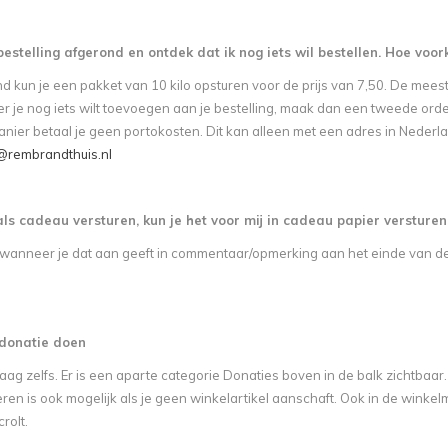
bestelling afgerond en ontdek dat ik nog iets wil bestellen. Hoe voo
d kun je een pakket van 10 kilo opsturen voor de prijs van 7,50. De meeste
r je nog iets wilt toevoegen aan je bestelling, maak dan een tweede order
nier betaal je geen portokosten. Dit kan alleen met een adres in Nederl
rembrandthuis.nl
 als cadeau versturen, kun je het voor mij in cadeau papier versturen
, wanneer je dat aan geeft in commentaar/opmerking aan het einde van de 
 donatie doen
aag zelfs. Er is een aparte categorie Donaties boven in de balk zichtbaar. E
eren is ook mogelijk als je geen winkelartikel aanschaft. Ook in de wink
rolt.