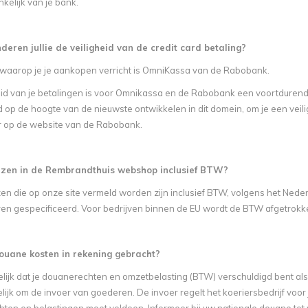
nkelijk van je bank.
eren jullie de veiligheid van de credit card betaling?
waarop je je aankopen verricht is OmniKassa van de Rabobank.
eid van je betalingen is voor Omnikassa en de Rabobank een voortdurend
 op de hoogte van de nieuwste ontwikkelen in dit domein, om je een veili
r op de website van de Rabobank.
rijzen in de Rembrandthuis webshop inclusief BTW?
rijzen die op onze site vermeld worden zijn inclusief BTW, volgens het 
ren gespecificeerd. Voor bedrijven binnen de EU wordt de BTW afgetrokk
uane kosten in rekening gebracht?
lijk dat je douanerechten en omzetbelasting (BTW) verschuldigd bent als je
ijk om de invoer van goederen. De invoer regelt het koeriersbedrijf voor