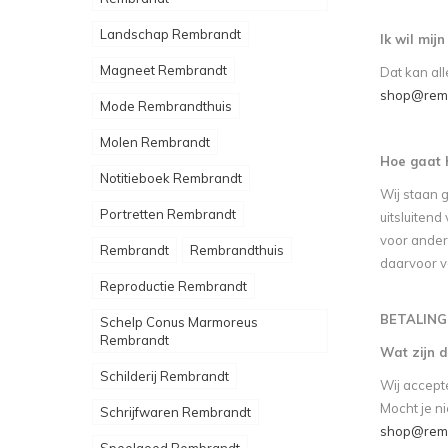
Landschap Rembrandt
Ik wil mij
Magneet Rembrandt
Dat kan al
shop@remb
Mode Rembrandthuis
Molen Rembrandt
Hoe gaat 
Notitieboek Rembrandt
Wij staan 
Portretten Rembrandt
uitsluitend
voor ander
Rembrandt
Rembrandthuis
daarvoor v
Reproductie Rembrandt
BETALING
Schelp Conus Marmoreus
Rembrandt
Wat zijn 
Schilderij Rembrandt
Wij accept
Mocht je ni
Schrijfwaren Rembrandt
shop@remb