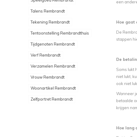
Speelgoed Rembrandt
een andere 
Talens Rembrandt
Tekening Rembrandt
Hoe gaat 
De Rembran
Tentoonstelling Rembrandthuis
stappen hi
Tijdgenoten Rembrandt
Verf Rembrandt
De betalin
Verzamelen Rembrandt
Soms lukt 
niet lukt, 
Vrouw Rembrandt
ook niet lu
Woonartikel Rembrandt
Wanneer je
Zelfportret Rembrandt
betaalde o
krijgen nam
Hoe lang d