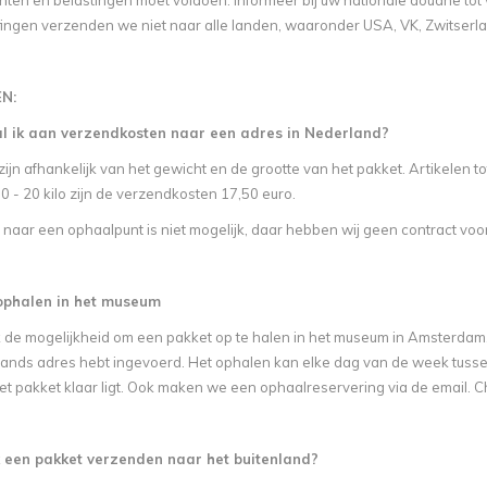
ten en belastingen moet voldoen. Informeer bij uw nationale douane tot w
effingen verzenden we niet naar alle landen, waaronder USA, VK, Zwitser
N:
l ik aan verzendkosten naar een adres in Nederland?
ijn afhankelijk van het gewicht en de grootte van het pakket. Artikelen t
0 - 20 kilo zijn de verzendkosten 17,50 euro.
naar een ophaalpunt is niet mogelijk, daar hebben wij geen contract voor
t ophalen in het museum
k de mogelijkheid om een pakket op te halen in het museum in Amsterdam.
ands adres hebt ingevoerd. Het ophalen kan elke dag van de week tussen 
t pakket klaar ligt. Ook maken we een ophaalreservering via de email. Ch
k een pakket verzenden naar het buitenland?