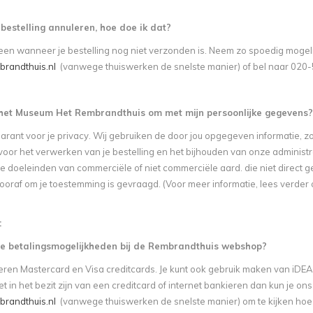
n bestelling annuleren, hoe doe ik dat?
leen wanneer je bestelling nog niet verzonden is. Neem zo spoedig mogel
randthuis.nl
(vanwege thuiswerken de snelste manier) of bel naar 020-
het Museum Het Rembrandthuis om met mijn persoonlijke gegevens?
garant voor je privacy. Wij gebruiken de door jou opgegeven informatie,
 voor het verwerken van je bestelling en het bijhouden van onze administr
e doeleinden van commerciële of niet commerciële aard. die niet direct 
ooraf om je toestemming is gevraagd. (Voor meer informatie, lees verder 
:
de betalingsmogelijkheden bij de Rembrandthuis webshop?
eren Mastercard en Visa creditcards. Je kunt ook gebruik maken van iDE
et in het bezit zijn van een creditcard of internet bankieren dan kun je o
randthuis.nl
(vanwege thuiswerken de snelste manier) om te kijken hoe 