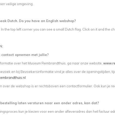
een veilige omgeving.
speak Dutch. Do you have an English webshop?
 In the top left corner you can see a small Dutch flag. Click on it and the 
N:
 contact opnemen met jullie?
informatie over het Museum Rembrandthuis, ga naar onze website,
www.re
 bezoek en bij Bezoekersinformatie vind je alles over de openingstijden, ti
mbrandthuis.nl
n over de webshop is er rechtsboven een contactformulier. Ook kun je r
n bestelling laten versturen naar een ander adres, kan dat?
lingsproces kun je kiezen voor een ander afleveradres dan het factuur ad