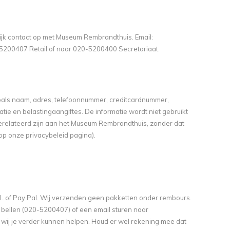
ijk contact op met Museum Rembrandthuis. Email:
5200407 Retail of naar 020-5200400 Secretariaat.
 zoals naam, adres, telefoonnummer, creditcardnummer,
atie en belastingaangiftes. De informatie wordt niet gebruikt
gerelateerd zijn aan het Museum Rembrandthuis, zonder dat
op onze privacybeleid pagina).
AL of Pay Pal. Wij verzenden geen pakketten onder rembours.
ns bellen (020-5200407) of een email sturen naar
wij je verder kunnen helpen. Houd er wel rekening mee dat