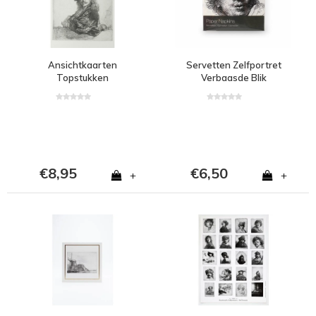
Ansichtkaarten
Servetten Zelfportret
Topstukken
Verbaasde Blik
€8,95
€6,50
+
+