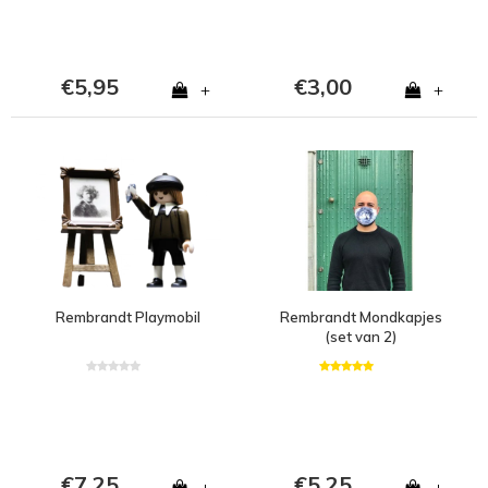
€5,95
€3,00
+
+
Rembrandt Playmobil
Rembrandt Mondkapjes
(set van 2)
€7,25
€5,25
+
+