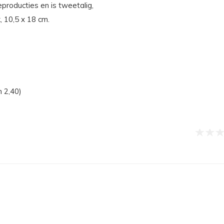
eproducties en is tweetalig,
, 10,5 x 18 cm.
n 2,40)