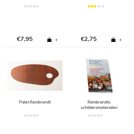
€7,95
€2,75
+
+
Palet Rembrandt
Rembrandts
schildersmaterialen