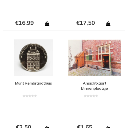
€16,99
€17,50
+
+
Munt Rembrandthuis
Ansichtkaart
Binnenplaatsje
Rembrandthuis
€2,50
€1,65
+
+