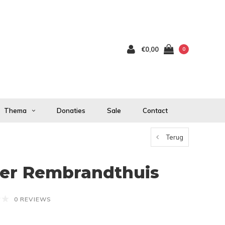
€0,00
0
Thema
Donaties
Sale
Contact
Terug
ier Rembrandthuis
0 REVIEWS