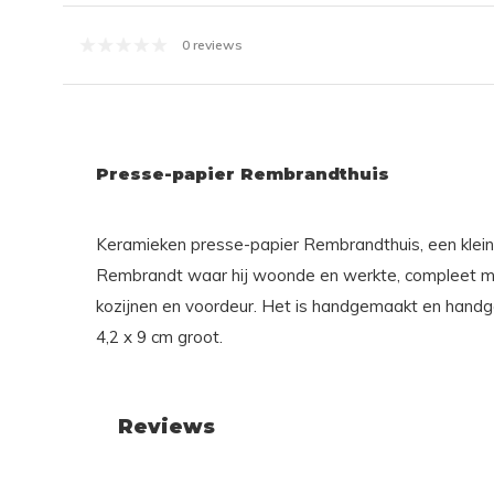
0 reviews
Presse-papier Rembrandthuis
Keramieken presse-papier Rembrandthuis, een kleine
Rembrandt waar hij woonde en werkte, compleet met
kozijnen en voordeur. Het is handgemaakt en handges
4,2 x 9 cm groot.
Reviews