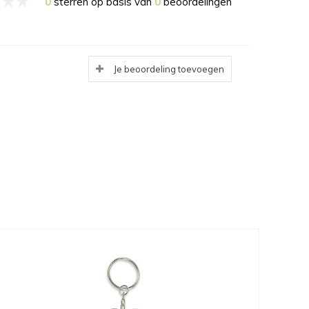
0
sterren op basis van
0
beoordelingen
Je beoordeling toevoegen