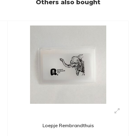
Others also bought
Loepje Rembrandthuis