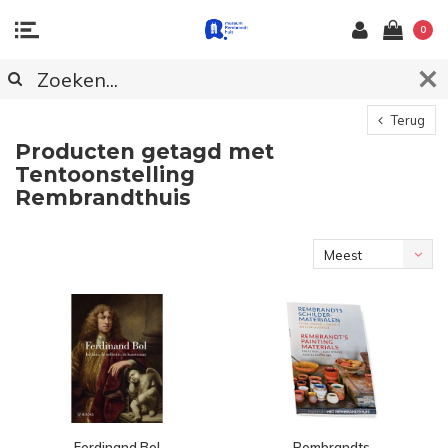
0
Terug
Producten getagd met
Tentoonstelling
Rembrandthuis
Meest
bekeken
Ferdinand Bol
Rembrandts