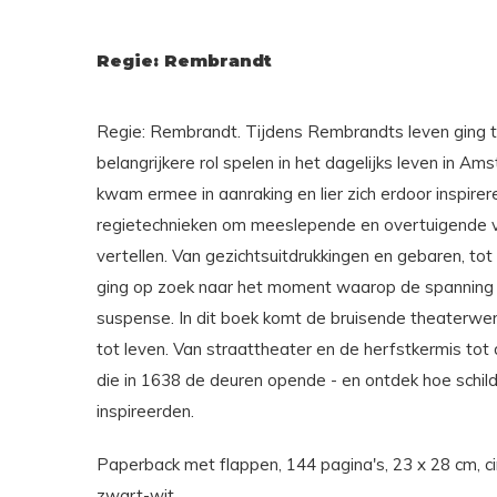
Regie: Rembrandt
Regie: Rembrandt. Tijdens Rembrandts leven ging 
belangrijkere rol spelen in het dagelijks leven in 
kwam ermee in aanraking en lier zich erdoor inspirere
regietechnieken om meeslepende en overtuigende ve
vertellen. Van gezichtsuitdrukkingen en gebaren, tot 
ging op zoek naar het moment waarop de spanning te
suspense. In dit boek komt de bruisende theaterw
tot leven. Van straattheater en de herfstkermis 
die in 1638 de deuren opende - en ontdek hoe schil
inspireerden.
Paperback met flappen, 144 pagina's, 23 x 28 cm, ci
zwart-wit.