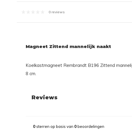
0 reviews
Magneet Zittend mannelijk naakt
Koelkastmagneet Rembrandt B196 Zittend mannelijk
8 cm.
Reviews
0
sterren op basis van
0
beoordelingen