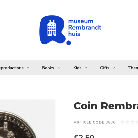
productions
Books
Kids
Gifts
The
Coin Rembr
ARTICLE CODE
3836
€2,50