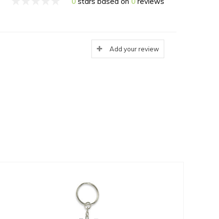
0
stars based on
0
reviews
Add your review