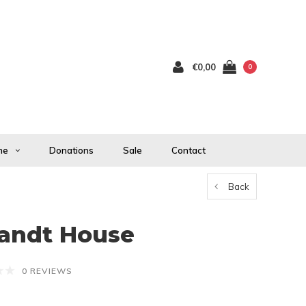
€0,00
0
me
Donations
Sale
Contact
Back
andt House
0 REVIEWS