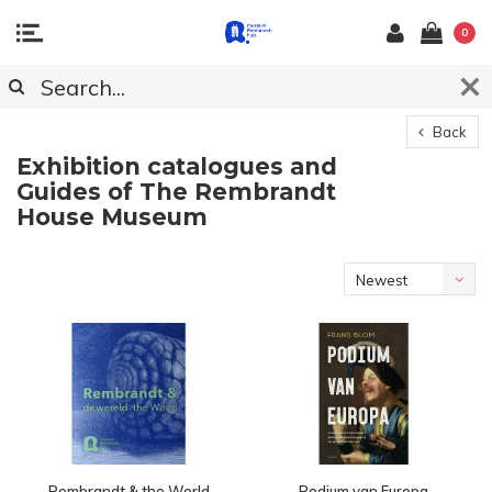
0
Back
Exhibition catalogues and
Guides of The Rembrandt
House Museum
Newest
products
Rembrandt & the World
Podium van Europa