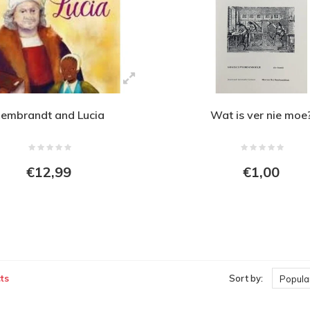
embrandt and Lucia
Wat is ver nie moe
€12,99
€1,00
ts
Sort by:
Popular