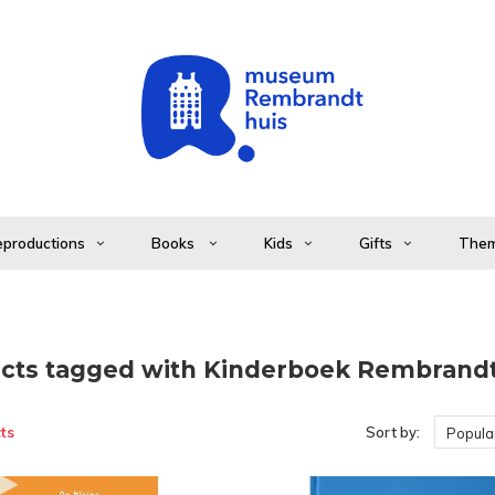
productions
Books
Kids
Gifts
The
cts tagged with Kinderboek Rembrand
ts
Sort by:
Popular