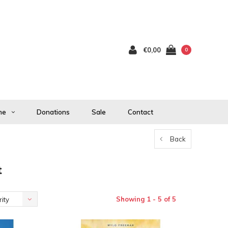
€0,00
0
me
Donations
Sale
Contact
Back
t
Showing 1 - 5 of 5
ity