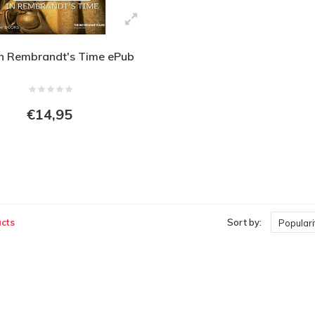
in Rembrandt's Time ePub
€14,95
cts
Sort by:
Populari