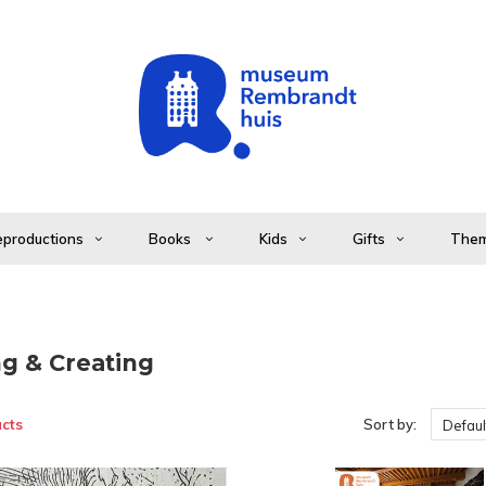
productions
Books
Kids
Gifts
The
ng & Creating
cts
Sort by:
Defaul