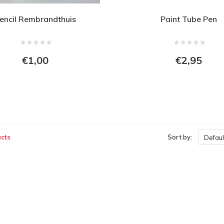
encil Rembrandthuis
Paint Tube Pen
€1,00
€2,95
cts
Sort by:
Defaul