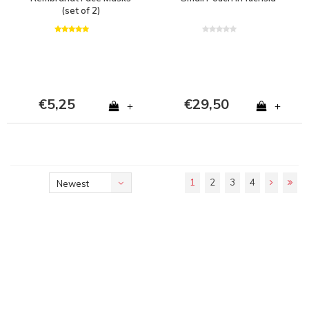
(set of 2)
€5,25
€29,50
+
+
1
2
3
4
Newest
products