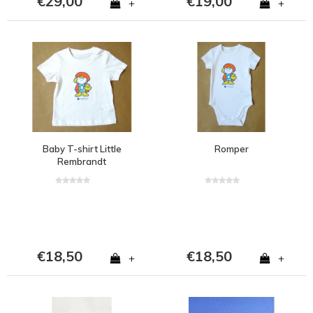
€29,00
€19,00
+
+
Baby T-shirt Little
Romper
Rembrandt
€18,50
€18,50
+
+