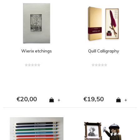
Wierix etchings
Quill Calligraphy
€20,00
€19,50
+
+