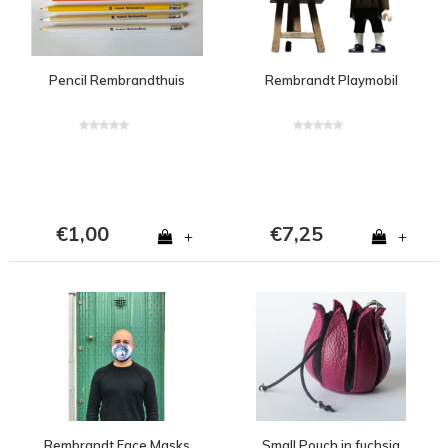
Pencil Rembrandthuis
Rembrandt Playmobil
€1,00
€7,25
+
+
Rembrandt Face Masks
Small Pouch in fuchsia