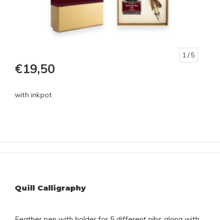
1
/ 5
€19,50
with inkpot
Quill Calligraphy
Feather pen with holder for 5 different nibs along with