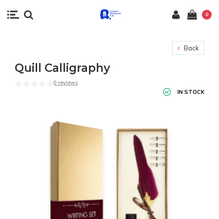
0
Back
Quill Calligraphy
0 reviews
IN STOCK