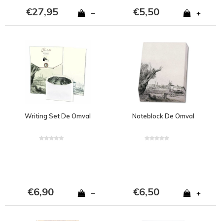
€27,95
€5,50
+
+
Writing Set De Omval
Noteblock De Omval
€6,90
€6,50
+
+