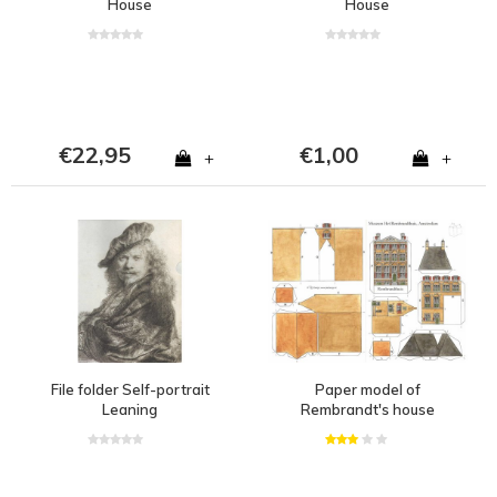
House
House
€22,95
€1,00
+
+
File folder Self-portrait
Paper model of
Leaning
Rembrandt's house