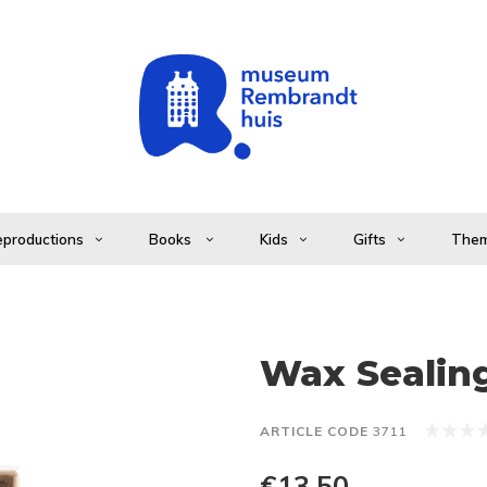
productions
Books
Kids
Gifts
The
Wax Sealing
ARTICLE CODE
3711
€13,50