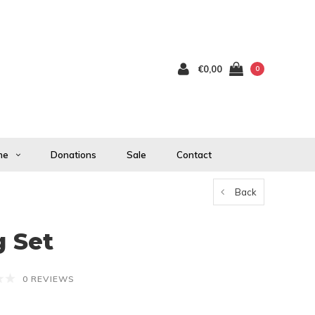
€0,00
0
me
Donations
Sale
Contact
Back
 Set
0 REVIEWS