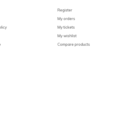
Register
My orders
licy
My tickets
My wishlist
e
Compare products