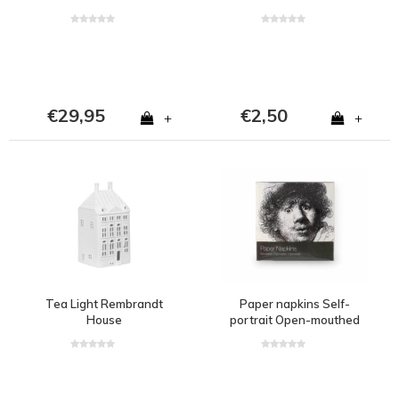
€29,95
€2,50
+
+
Tea Light Rembrandt
Paper napkins Self-
House
portrait Open-mouthed