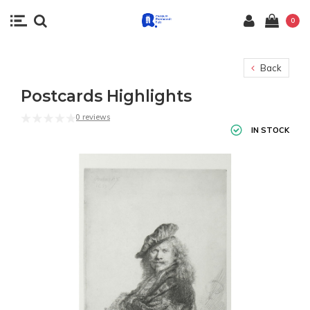
0
Back
Postcards Highlights
0 reviews
IN STOCK