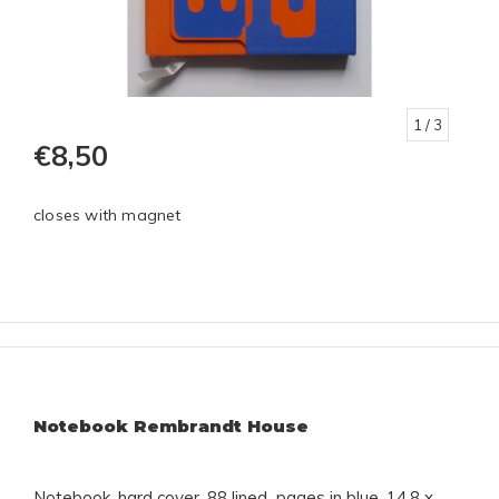
1
/ 3
€8,50
closes with magnet
Notebook Rembrandt House
Notebook, hard cover, 88 lined pages in blue, 14.8 x