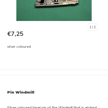
1
/ 2
€7,25
silver coloured
Pin Windmill
Silver coloured lapel pin of the Windmill that is etched