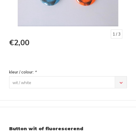
1
/ 3
€2,00
kleur / colour:
*
wit / white
Button wit of fluorescerend