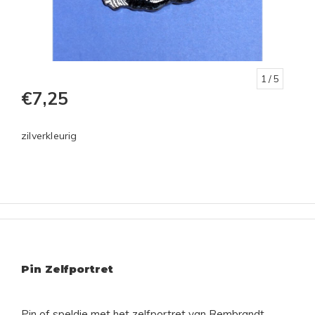
1
/ 5
€7,25
zilverkleurig
Pin Zelfportret
Pin of speldje met het zelfportret van Rembrandt,