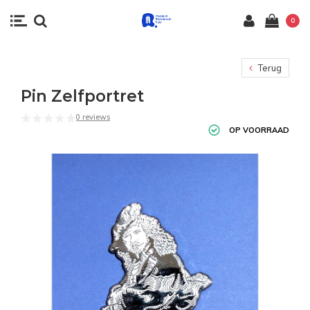
0
Terug
Pin Zelfportret
0 reviews
OP VOORRAAD