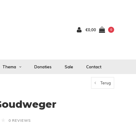
€0,00
0
Thema
Donaties
Sale
Contact
Terug
Goudweger
0 REVIEWS