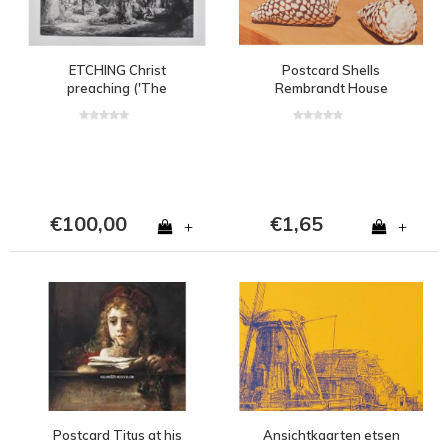
ETCHING Christ
Postcard Shells
preaching ('The
Rembrandt House
hundred-guilderprint')
€100,00
€1,65
+
+
Postcard Titus at his
Ansichtkaarten etsen