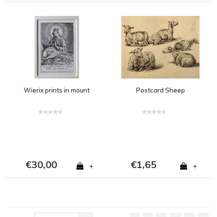
Wierix prints in mount
Postcard Sheep
€30,00
€1,65
+
+