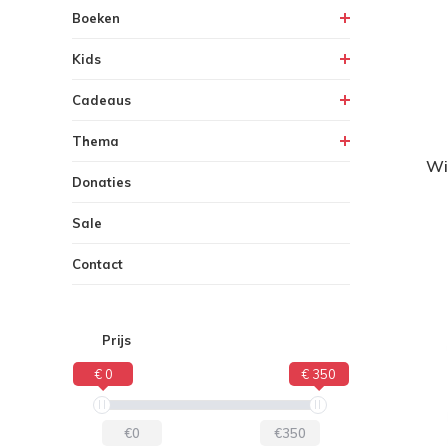
Boeken
Kids
Cadeaus
Thema
Wi
Donaties
Sale
Contact
Prijs
€ 0
€ 350
€0
€350