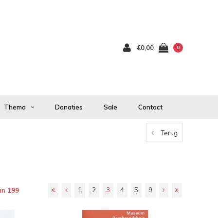
€0,00
0
Thema
Donaties
Sale
Contact
Terug
1
2
3
4
5
9
an 199