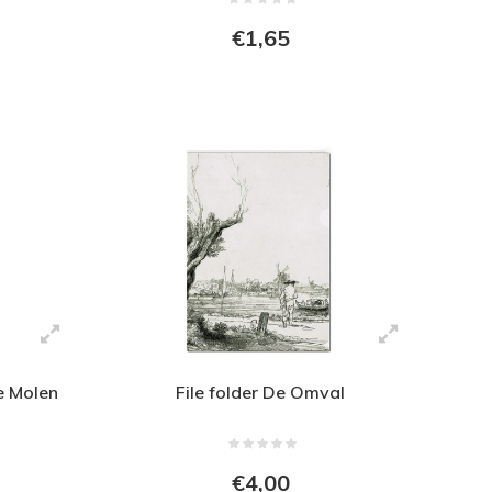
€1,65
e Molen
File folder De Omval
€4,00