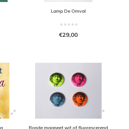
Lamp De Omval
€29,00
ia
Ronde magneet wit of fluorescerend